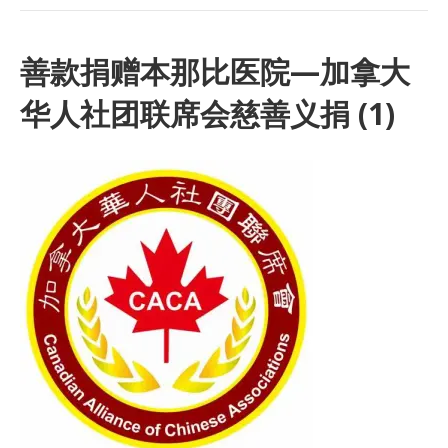
善款捐赠本那比医院—加拿大
华人社团联席会慈善义捐 (1)