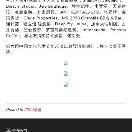
主办方
衷心感谢
文化艺术节
参展商家：SigmaArt Jewellery、
Daisy‘s Studio、J&S Boutique、坤坤织物、小賣堂、天築建
設、凌越金融、方太厨具、 ANT RENTALS LTD、塔罗牌、金
頂房贷、Cielle Properties、MR.2993 Granville BBQ & Bar、
澜轩荟、轻医馆 轻囊集、Deep fry House、加拿大话剧团、古
井贡酒、三爱投资、莱茵河豪宅建筑、 Indocanada、Pomona
Coffee。感谢友情支持许媛媛、张文美。
第六届中国文化艺术节文艺演出总导演徐旭红，舞台监督王秀
蓓。
Posted in
2024年度
关于我们