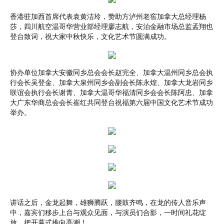
香港驻加西首席代表袁黄洁玲，赞助方泸州老窖加拿大总经理杨
莎，四川航空温哥华营业部经理廖志航，安泊金融市场总监孟翔也
登台致词，祝大家中秋快乐，文化艺术节圆满成功。
协办单位加拿大安徽同乡总会会长赵完全、加拿大温州同乡总会执
行会长吴登金、加拿大泉州同乡会副会长陈永煌、加拿大龙岩同乡
联谊会执行会长谢青、加拿大温哥华福清同乡会会长陈阿忠、加拿
大广东华商总会会长崔红共同登台祝福第六届中国文化艺术节成功
举办。
讲话之后，金龙起舞，雄狮腾跃，腰鼓齐鸣，在龙的传人音乐声
中，嘉宾们移步上台与观众见面，与演员们合影，一时间礼花绽
放，把开幕式推向高潮！