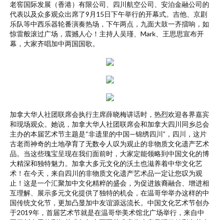
老窖国际发展（香港）有限公司、四川航空公司、安泊金融公司的
代表以及众多观众出席了9月15日下午举行的开幕式。吉他、京剧
乐队等中西乐器轮番演奏热场，下午两点，九面大鼓一齐擂响，如
惊雷般滚过广场，震撼人心！主持人吴瑾、Mark、王思思宣布开
幕，大家齐唱加中两国国歌。
加拿大华人社团联席会执行主席薛晓梅讲话时，热烈欢迎各界嘉宾
和现场观众。她说，加拿大华人社团联席会和加拿大四川同乡总会
主办的本届艺术节主题是“非遗里的中国—锦绣四川”，四川，这片
古老而神奇的土地孕育了无数令人叹为观止的非物质文化遗产艺术
品。当这些瑰宝呈现在我们面前时，大家定能领略到中国文化的博
大精深和独特魅力。加拿大多元文化的沃土也滋养着中华文化艺
术！在今天，来自四川的非物质文化遗产艺术品一定让您叹为观
止！这是一个汇聚加中文化精粹的盛会，为促进族裔融合、增进相
互理解、展示多元文化提供了独特的机会，在温哥华举办这样的中
国传统文化节，更加凸显加中友谊源远流长。中国文化艺术节创办
于2019年，首届艺术节就是在温哥华美术馆北广场举行，来自中