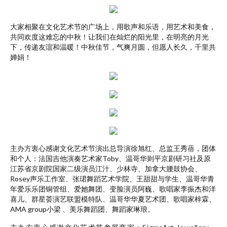
大家相聚在文化艺术节的广场上，用歌声和乐语，用艺术和美食，
共同欢度这难忘的中秋！让我们在灿烂的阳光里，在明亮的月光
下，传递友谊和温暖！中秋佳节，气爽月圆，但愿人长久，千里共
婵娟！
主办方衷心感谢文化艺术节演出总导演徐旭红、总监王秀蓓，团体
和个人：法国吉他演奏艺术家Toby、温哥华则平京剧研习社及原
江苏省京剧院国家二级演员江汁、少林寺、加拿大腰鼓协会、
Rosey声乐工作室、张珺舞蹈艺术学院、王甜甜与学生、温哥华青
年爱乐乐团铜管组、爱她舞团、变脸演员阿巍、歌唱家李振杰和洋
喜儿、群星荟演艺联盟模特队、温哥华华夏艺术团、歌唱家梓霖、
AMA group小梁 、美乐舞蹈团、舞蹈家琳琅。