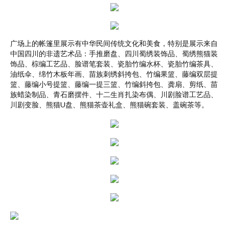
广场上的帐篷里展示有中华民间传统文化和美食，特别是展示来自
中国四川的非遗艺术品：手推磨盘、四川蜀绣装饰品、蜀绣熊猫装
饰品、棕编工艺品、脸谱笔套装、瓷胎竹编水杯、瓷胎竹编茶具、
油纸伞、绵竹木板年画、苗族刺绣斜挎包、竹编果篮、藤编双层提
篮、藤编小号提篮、藤编一提三篮、竹编斜挎包、龚扇、剪纸、苗
族蜡染制品、青石磨摆件、十二生肖扎染布偶、川剧脸谱工艺品、
川剧变脸、熊猫U盘、熊猫茶壶礼盒、熊猫碗套装、盖碗茶等。