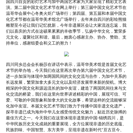
国四川自贡的彩灯艺术与加中两国艺术家为大家呈现了精彩文艺表
演。第二届中国文化艺术节在网上举行；第三届中国文化艺术节在
温哥华会展中心冬奥火炬广场举行；第四届、第五届和本届中国文
化艺术节都在温哥华美术馆北广场举行，去年来自四川的彩绘熊猫
雕塑至今还让我们记忆犹新，今年非遗展区会让大家流连忘返，我
们以喜庆的方式在这硕果累累的丰收季节，弘扬中华文化，繁荣多
元文化，凝聚社区和谐。最后，她衷心感谢主办、协办、赞助、支
持单位，感谢组委会和义工的努力！
四川同乡总会会长杨莎在讲话中表示，温哥华美术馆是首届文化艺
术节的举办地，今天我们在这里再次举办第六届中国文化艺术节，
进一步加深与体现中加两国民间的文化交流与合作，为加中关系的
长远发展，繁荣加拿大多元文化以及经济发展带来新的契机。博大
精深的中国文化和源远流长的加中友谊，建造了两国民间往来与文
化交流的桥梁，我们在这里向世界讲述精彩的中国，展现可信、可
爱、可敬的中国形象和加拿大的文化故事，希望这样的交流能够深
化加中友谊。本届文化艺术节我们致力于传播中国非遗文化遗产，
探寻非遗已成为海外中华儿女感受传统文化魅力，贴近历史脉搏的
最佳方式之一。今天我们在这里体现非遗里的中国-锦绣四川，是
中华民族历史文化成就的重要展现，全方位展现非遗的历史底蕴、
民族韵味、中国智慧、东方美学，呈现非遗在新时代“亘古亘今、