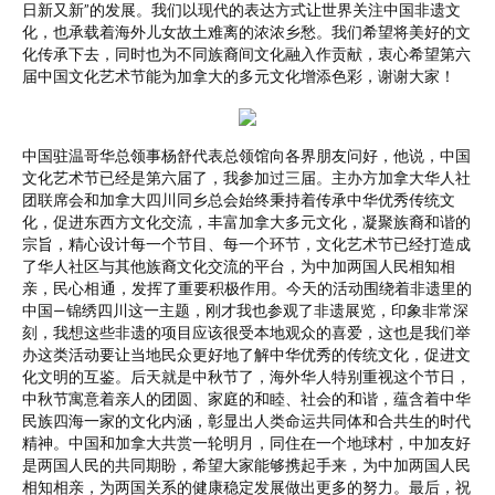
日新又新”的发展。我们以现代的表达方式让世界关注中国非遗文
化，也承载着海外儿女故土难离的浓浓乡愁。我们希望将美好的文
化传承下去，同时也为不同族裔间文化融入作贡献，衷心希望第六
届中国文化艺术节能为加拿大的多元文化增添色彩，谢谢大家！
中国驻温哥华总领事杨舒代表总领馆向各界朋友问好，他说，中国
文化艺术节已经是第六届了，我参加过三届。主办方加拿大华人社
团联席会和加拿大四川同乡总会始终秉持着传承中华优秀传统文
化，促进东西方文化交流，丰富加拿大多元文化，凝聚族裔和谐的
宗旨，精心设计每一个节目、每一个环节，文化艺术节已经打造成
了华人社区与其他族裔文化交流的平台，为中加两国人民相知相
亲，民心
相
通，发挥了重要积极作用。今天的活动围绕着非遗里的
中国—锦绣四川这一主题，刚才我也参观了非遗展览，印象非常深
刻，我想这些非遗的项目应该很受本地观众的喜爱，这也是我们举
办这类活动要让当地民众更好地了解中华优秀的传统文化，促进文
化文明的互鉴。后天就是中秋节了，海外华人特别重视这个节日，
中秋节寓意着亲人的团圆、家庭的和睦、社会的和谐，蕴含着中华
民族四海一家的文化内涵，彰显出人类命运共同体和合共生的时代
精神。中国和加拿大共赏一轮明月，同住在一个地球村，中加友好
是两国人民的共同期盼，希望大家能够携起手来，为中加两国人民
相知相亲，为两国关系的健康稳定发展做出更多的努力。最后，祝