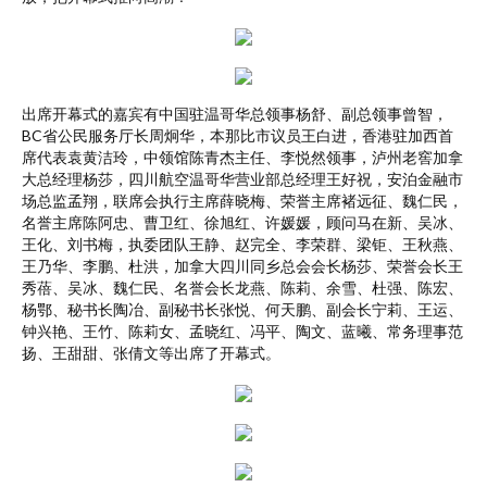
出席开幕式的嘉宾有中国驻温哥华总领事杨舒、副总领事曾智，
BC省公民服务厅长周炯华，本那比市议员王白进，香港驻加西首
席代表袁黄洁玲，中领馆陈青杰主任、李悦然领事，泸州老窖加拿
大总经理杨莎，四川航空温哥华营业部总经理王好祝，安泊金融市
场总监孟翔，联席会执行主席薛晓梅、荣誉主席褚远征、魏仁民，
名誉主席陈阿忠、曹卫红、徐旭红、许媛媛，顾问马在新、吴冰、
王化、刘书梅，执委团队王静、赵完全、李荣群、梁钜、王秋燕、
王乃华、李鹏、杜洪，加拿大四川同乡总会会长杨莎、荣誉会长王
秀蓓、吴冰、魏仁民、名誉会长龙燕、陈莉、余雪、杜强、陈宏、
杨鄂、秘书长陶冶、副秘书长张悦、何天鹏、副会长宁莉、王运、
钟兴艳、王竹、陈莉女、孟晓红、冯平、陶文、蓝曦、常务理事范
扬、王甜甜、张倩文等出席了开幕式。