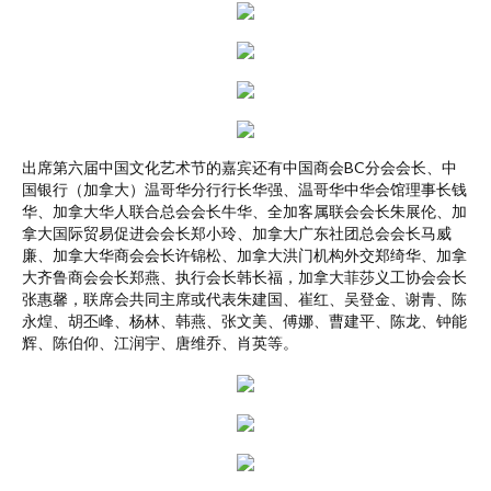
出席第六届中国文化艺术节的嘉宾还有中国商会BC分会会长、中
国银行（加拿大）温哥华分行行长华强、温哥华中华会馆理事长钱
华、加拿大华人联合总会会长牛华、全加客属联会会长朱展伦、加
拿大国际贸易促进会会长郑小玲、加拿大广东社团总会会长马威
廉、加拿大华商会会长许锦松、加拿大洪门机构外交郑绮华、加拿
大齐鲁商会会长郑燕、执行会长韩长福，加拿大菲莎义工协会会长
张惠馨，联席会共同主席或代表朱建国、崔红、吴登金、谢青、陈
永煌、胡丕峰、杨林、韩燕、张文美、傅娜、曹建平、陈龙、钟能
辉、陈伯仰、江润宇、唐维乔、肖英等。