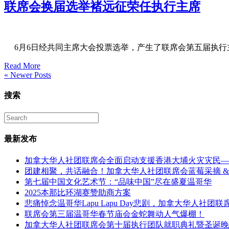
联席会换届选举褚远征荣任执行主席
6月6日经共同主席大会投票选举，产生了联席会第五届执行
Read More
« Newer Posts
搜索
最新发布
加拿大华人社团联席会全面启动支援香港大埔火灾灾民——
团建相聚，共话融合！加拿大华人社团联席会蓝莓采摘 &
第七届中国文化艺术节：“品味中国”尽在盛夏温哥华
2025本那比环湖赛赞助商方案
悲痛悼念温哥华Lapu Lapu Day悲剧，加拿大华人社团
联席会第三届温哥华春节庙会金蛇舞动人气爆棚！
加拿大华人社团联席会第十届执行团队就职典礼暨圣诞晚