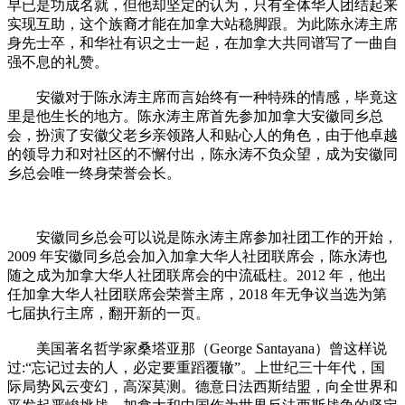
早已是功成名就，但他却坚定的认为，只有全体华人团结起来
实现互助，这个族裔才能在加拿大站稳脚跟。为此陈永涛主席
身先士卒，和华社有识之士一起，在加拿大共同谱写了一曲自
强不息的礼赞。
安徽对于陈永涛主席而言始终有一种特殊的情感，毕竟这
里是他生长的地方。陈永涛主席首先参加加拿大安徽同乡总
会，扮演了安徽父老乡亲领路人和贴心人的角色，由于他卓越
的领导力和对社区的不懈付出，陈永涛不负众望，成为安徽同
乡总会唯一终身荣誉会长。
安徽同乡总会可以说是陈永涛主席参加社团工作的开始，
2009 年安徽同乡总会加入加拿大华人社团联席会，陈永涛也
随之成为加拿大华人社团联席会的中流砥柱。2012 年，他出
任加拿大华人社团联席会荣誉主席，2018 年无争议当选为第
七届执行主席，翻开新的一页。
美国著名哲学家桑塔亚那（George Santayana）曾这样说
过:“忘记过去的人，必定要重蹈覆辙”。上世纪三十年代，国
际局势风云变幻，高深莫测。德意日法西斯结盟，向全世界和