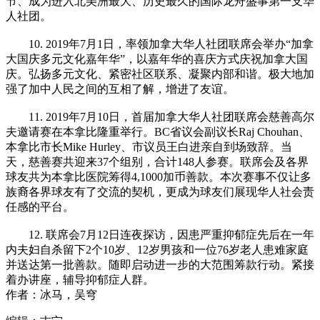
节、成为进入北美洲最大、历史最久的国际龙舟盛事第一支华
人社团。
10. 2019年7月1日，率领加拿大华人社团联席会举办“加拿
大国庆多元文化嘉年华”，以嘉年华的喜庆方式庆祝加拿大国
庆。弘扬多元文化、紧密社区联系、凝聚内部和谐。极大地加
强了加中人民之间的互相了解，增进了友谊。
11. 2019年7月10日，首届加拿大华人社团联席会慈善高尔
夫邀请赛在本拿比隆重举行。BC省议会副议长Raj Chouhan、
本拿比市长Mike Hurley、市议员王白进亲自到场致辞。当
天，慈善赛共迎来37个组别，合计148人参赛。联席会及各界
球友共为本拿比医院筹得4,1000加币善款。本次赛事不仅让多
族裔各界球友有了交流的契机，更成为球友们展现华人社会责
任感的平台。
12. 联席会7月12日连夜探访，因患严重抑郁症先后在一年
内夫妇自杀留下2个10岁、12岁男孩和一位76岁老人患难家庭
并送达第一批善款。随即启动进一步的大范围筹款行动。紧接
着办讲座，辅导抑郁症人群。
作者：冰马，吴穹