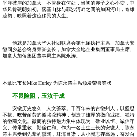
平洋彼岸的加拿大，不管身在何处，当初的赤子之心不变，中
华风骨硬朗如初。落基山脉与菲沙河畔之间的加国河山，奇雄
疏阔，映照着这位移民的人生。
他就是加拿大华人社团联席会第七届执行主席、加拿大安
徽同乡总会终身荣誉会长，加拿大金地企业集团董事局主席、
加拿大加侨集团董事局主席陈永涛。
本拿比市长Mike Hurley 为陈永涛主席颁发荣誉奖状
不畏险阻，玉汝于成
安徽历史悠久，人文荟萃。千百年来的古徽州人，以坚忍
不拔、吃苦耐劳的徽骆驼精神，创造了雄厚的徽商业绩、独特
的徽商文化。徽商的独特魅力集中体现为：敬业以恒、诚信守
义、传承重教、勤俭仁和。作为一名土生土长的安徽人，陈永
涛主席受到先辈的熏陶，耳濡目染，从小就志存高远，奋发向