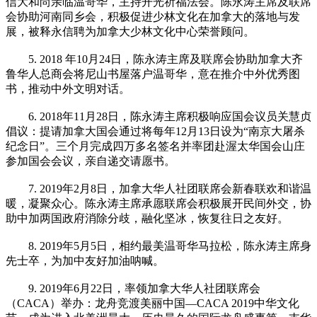
信大和尚亲临温哥华，主持开光祈福法会。陈永涛主席及联席
会协助河南同乡会，积极促进少林文化在加拿大的落地与发
展，被释永信聘为加拿大少林文化中心荣誉顾问。
5. 2018 年10月24日，陈永涛主席及联席会协助加拿大齐
鲁华人总商会将尼山书屋落户温哥华，意在推介中外优秀图
书，推动中外文明对话。
6. 2018年11月28日，陈永涛主席积极响应国会议员关慧贞
倡议：提请加拿大国会通过将每年12月13日设为“南京大屠杀
纪念日”。三个月完成四万多名签名并率团赴渥太华国会山庄
参加国会会议，亲自递交请愿书。
7. 2019年2月8日，加拿大华人社团联席会新春联欢和谐温
暖，凝聚众心。陈永涛主席承愿联席会积极展开民间外交，协
助中加两国政府消除分歧，融化坚冰，恢复往日之友好。
8. 2019年5月5日，相约最美温哥华马拉松，陈永涛主席身
先士卒，为加中友好加油呐喊。
9. 2019年6月22日，率领加拿大华人社团联席会
（CACA）举办：龙舟竞渡美丽中国—CACA 2019中华文化