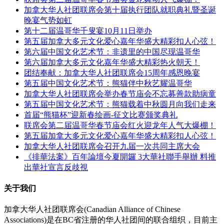
加拿大华人社团联席会第十届执行团队就职典礼暨圣诞
晚宴气势如虹
第十二届温哥华千叟宴10月11日举办
第五届加拿大多元文化爱心嘉年华盛大精彩扣人心弦！
第六届中国文化艺术节：非遗里的中国尽现温哥华
第六届加拿大多元文化嘉年华盛大精彩热火朝天！
团结奉献：加拿大华人社团联席会15周年感恩晚宴
第五届中国文化艺术节：熊猫伴中秋艺耀温哥华
加拿大华人社团联席会举办春节庙会不忘募善款助病童
第五届中国文化艺术节：熊猫载着中秋圆月向我们走来
首届“熊猫杯”迎新春绘画-征文比赛颁奖典礼
联席会第二届温哥华春节庙会红火迎龙年人气大爆棚！
第五届加拿大多元文化爱心嘉年华盛大精彩扣人心弦！
加拿大华人社团联席会召开九届一次共同主席大会
《排華法案》百年論壇今夏開鑼 3大華社聯手舉辦 料推
出華社宣言反歧視
关于我们
加拿大华人社团联席会(Canadian Alliance of Chinese
Associations)是在BC省注册的华人社团间的联合组织，目前主