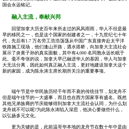
国会永远铭记。
融入主流，奉献兴邦
回望加拿大历史百年来所走过的风风雨雨，华人不但是最
早的移民之一，也是这个国家的创建者之一，十九世纪七十年
代，先后有1.7 万名劳工浩浩荡荡从中国广东直接奔赴太平洋
铁路施工现场，他们逢山开路，遇水搭桥，向加拿大主流社会
展示了炎黄子孙的真实面貌，其中有4,000 名同胞永远长眠于
此。毫不夸张的说，加拿大早已融进华人的基因，华人与加拿
大无法分离，因此如何真正融入主流，更好地建设加拿大这个
新的家园，成为陈永涛主席长期所关注的重要事项。
端午节是中华民族历经千年而不衰的传统佳节，划龙舟不
但是端午佳节的一大盛事，而且也在西方国家享有盛名。既然
其他兄弟族裔的节庆能够得到加拿大主流社会认同，为什么划
龙舟就不可以呢?为此陈永涛陷入深思，他决心要做些什么，
以弘扬多元文化。
更为关键的是，此前温哥华本地的龙舟节在数十年中是由