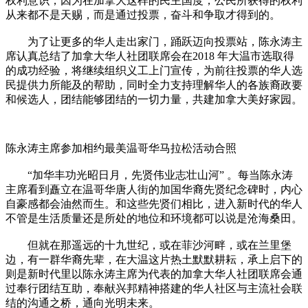
权利意识，因为在加拿大这样的民主国度，公民所获得的权利
从来都不是天赐，而是通过投票，奋斗和争取才得到的。
为了让更多的华人走出家门，踊跃迈向投票站，陈永涛主
席认真总结了加拿大华人社团联席会在2018 年大温市选取得
的成功经验，将继续组织义工上门宣传，为前往投票的华人选
民提供力所能及的帮助，同时全力支持理解华人的各族裔政要
和候选人，团结能够团结的一切力量，共建加拿大美好家园。
陈永涛主席参加相约最美温哥华马拉松活动合照
“加华丰功光昭日月，先贤伟业志壮山河” 。每当陈永涛
主席看到矗立在温哥华唐人街的加国华裔先贤纪念碑时，内心
自豪感都会油然而生。和这些先贤们相比，进入新时代的华人
不管是生活质量还是所处的地位和环境都可以说是沧海桑田。
但就在那遥远的十九世纪，或在菲沙河畔，或在兰里堡
边，有一群华裔先辈，在大温这片热土默默耕耘，承上启下的
则是新时代里以陈永涛主席为代表的加拿大华人社团联席会通
过奉行团结互助，奉献兴邦精神搭建的华人社区与主流社会联
结的沟通之桥，通向光明未来。