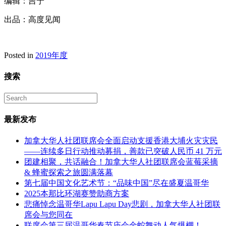
编辑：吉宁
出品：高度见闻
Posted in
2019年度
搜索
最新发布
加拿大华人社团联席会全面启动支援香港大埔火灾灾民
——连续多日行动推动募捐，善款已突破人民币 41 万元
团建相聚，共话融合！加拿大华人社团联席会蓝莓采摘
& 蜂蜜探索之旅圆满落幕
第七届中国文化艺术节：“品味中国”尽在盛夏温哥华
2025本那比环湖赛赞助商方案
悲痛悼念温哥华Lapu Lapu Day悲剧，加拿大华人社团联
席会与您同在
联席会第三届温哥华春节庙会金蛇舞动人气爆棚！