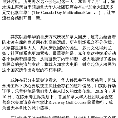
最好时机。历史将永远不会忘记这一天，2019 年7 月1 日，陈
永涛主席亲自率领加拿大华人社团联席会举办”加拿大国庆多
元文化嘉年华”（The Canada Day MulticulturalCarnival），让主
流社会感到耳目一新。
其实以嘉年华的喜庆方式庆祝加拿大国庆，这背后蕴含着
陈永涛主席的良苦用心和高瞻远瞩。所有到场观众不分你我，
大家都是加拿大人，共同庆祝国家的诞生，多元文化得到弘
扬，社区联系也更加紧密。最重要的是，嘉年华这种娱乐活动
各个族裔都能接受，从而凝聚了内部和谐，极大地加强了各族
裔民众的交流与友谊，将载入加拿大史册，树立起华人移民为
这个国家所作出贡献的不朽丰碑。
或许在部分主流舆论看来，华人移民并不热衷慈善，但陈
永涛主席下决心要改变主流社会存在的这种偏见，用实际行动
证明，乐善好施是我们华人由来以久的优良传统。2019 年7 月
10 日，在陈永涛主席策划下，首届加拿大华人社团联席会慈
善高尔夫邀请赛在本拿比Riverway Golf Course 隆重举行，成
为当天本拿比的城中盛事。