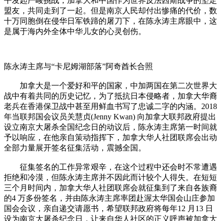
平发起严峻挑战，加拿大和中国作为世界反法西斯战争的坚定
盟友，共同走到了一起。但是南京人民却付出惨痛的代价，数
十万同胞倒在侵华日军铁蹄的屠刀下，在陈永涛主席眼中，这
是属于海内外全体中华儿女的心灵创伤。
陈永涛主席与“卡尼姆湖部落”阿奇酋长合照
加拿大是一个爱好和平的国家，中加两国在第二次世界大
战中有着共同的历史记忆，为了抵抗日本侵略者，加拿大华裔
老兵在香港保卫战中甚至用鲜血书写了忠诚二字的内涵。2018
年当联邦国会议员关慧贞(Jenny Kwan) 向加拿大联邦政府提出
设立南京大屠杀全国纪念日的动议后，陈永涛主席第一时间就
予以响应，在他亲自策动指挥下，加拿大华人社团联席会出动
全部力量展开签名征集活动，震撼全国。
征集签名的工作异常艰辛，在这个过程中还会时不常遭遇
拒绝和冷漠，但陈永涛主席并不因此而计较个人得失。在短短
三个月时间内，加拿大华人社团联席会就征集到了来自各族裔
的4 万多份签名，并由陈永涛主席率团赴渥太华国会山庄参加
国会会议，亲自递交请愿书，希望联邦政府将每年12 月13 日
设为南京大屠杀纪念日，让来自华人社区的正义呼声被加拿大