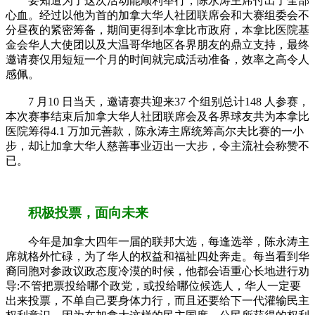
要知道为了这次活动能顺利举行，陈永涛主席付出了全部
心血。经过以他为首的加拿大华人社团联席会和大赛组委会不
分昼夜的紧密筹备，期间更得到本拿比市政府，本拿比医院基
金会华人大使团以及大温哥华地区各界朋友的鼎立支持，最终
邀请赛仅用短短一个月的时间就完成活动准备，效率之高令人
感佩。
7 月10 日当天，邀请赛共迎来37 个组别总计148 人参赛，
本次赛事结束后加拿大华人社团联席会及各界球友共为本拿比
医院筹得4.1 万加元善款，陈永涛主席统筹高尔夫比赛的一小
步，却让加拿大华人慈善事业迈出一大步，令主流社会称赞不
已。
积极投票，面向未来
今年是加拿大四年一届的联邦大选，每逢选举，陈永涛主
席就格外忙碌，为了华人的权益和福祉四处奔走。每当看到华
裔同胞对参政议政态度冷漠的时候，他都会语重心长地进行劝
导:不管把票投给哪个政党，或投给哪位候选人，华人一定要
出来投票，不单自己要身体力行，而且还要给下一代灌输民主