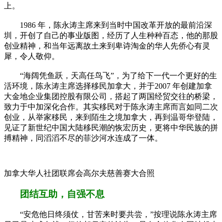
上。
1986 年，陈永涛主席来到当时中国改革开放的最前沿深
圳，开创了自己的事业版图，经历了人生种种百态，他的那股
创业精神，和当年远离故土来到卑诗淘金的华人先侨心有灵
犀，令人敬仰。
“海阔凭鱼跃，天高任鸟飞”，为了给下一代一个更好的生
活环境，陈永涛主席选择移民加拿大，并于2007 年创建加拿
大金地企业集团控股有限公司，搭起了两国经贸交往的桥梁，
致力于中加深化合作。其实移民对于陈永涛主席而言如同二次
创业，从举家移民，来到陌生之境加拿大，再到温哥华登陆，
见证了新世纪中国大陆移民潮的恢宏历史，更将中华民族的拼
搏精神，同滔滔不尽的菲沙河水连成了一体。
加拿大华人社团联席会高尔夫慈善赛大合照
团结互助，自强不息
“安危他日终须仗，甘苦来时要共尝，”按理说陈永涛主席