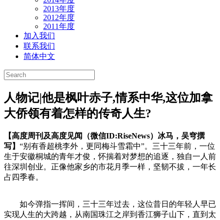
2013年度
2012年度
2011年度
加入我们
联系我们
简体中文
人物记|他是枫叶赤子,情系中华,这位加拿
大侨领有着怎样的传奇人生?
【高度周刊及高度见闻（微信ID:RiseNews）冰马，吴穹
撰
写】
“别有香超桃李外，更同梅斗雪霜中”。三十三年前，一位
生于安徽桐城的青年才俊，怀揣着对梦想的追逐，独自一人前
往深圳创业。正像他家乡的市花月季一样，坚韧不拔，一年长
占四季春。
如今弹指一挥间，三十三年过去，这位昔日的年轻人早已
实现人生的大跨越，从南国珠江之岸到香江狮子山下，直到太