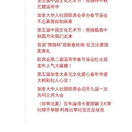
第五届中国文化艺术节：熊猫伴中秋
艺耀温哥华
加拿大华人社团联席会举办春节庙会
不忘募善款助病童
第五届中国文化艺术节：熊猫载着中
秋圆月向我们走来
首届“熊猫杯”迎新春绘画-征文比赛颁
奖典礼
联席会第二届温哥华春节庙会红火迎
龙年人气大爆棚！
第五届加拿大多元文化爱心嘉年华盛
大精彩扣人心弦！
加拿大华人社团联席会召开九届一次
共同主席大会
《排華法案》百年論壇今夏開鑼 3大華
社聯手舉辦 料推出華社宣言反歧視