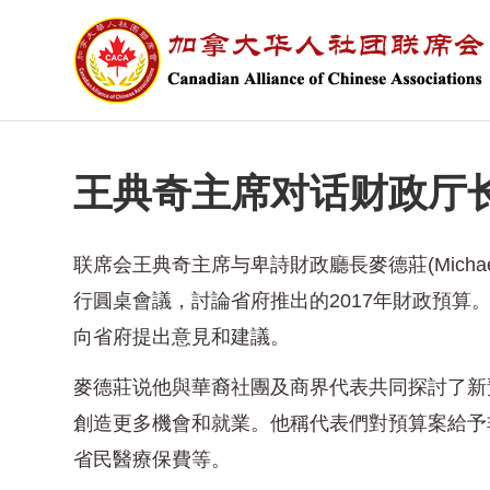
王典奇主席对话财政厅长
联席会王典奇主席与卑詩財政廳長麥德莊(Michae
行圓桌會議，討論省府推出的2017年財政預
向省府提出意見和建議。
麥德莊说他與華裔社團及商界代表共同探討了新
創造更多機會和就業。他稱代表們對預算案給予
省民醫療保費等。