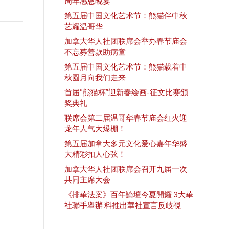
周年感恩晚宴
第五届中国文化艺术节：熊猫伴中秋
艺耀温哥华
加拿大华人社团联席会举办春节庙会
不忘募善款助病童
第五届中国文化艺术节：熊猫载着中
秋圆月向我们走来
首届“熊猫杯”迎新春绘画-征文比赛颁
奖典礼
联席会第二届温哥华春节庙会红火迎
龙年人气大爆棚！
第五届加拿大多元文化爱心嘉年华盛
大精彩扣人心弦！
加拿大华人社团联席会召开九届一次
共同主席大会
《排華法案》百年論壇今夏開鑼 3大華
社聯手舉辦 料推出華社宣言反歧視