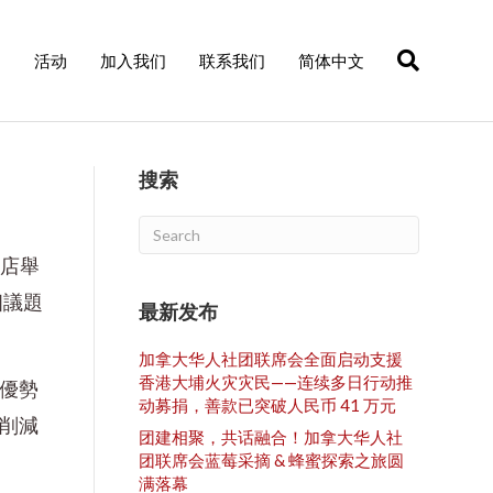
们
活动
加入我们
联系我们
简体中文
搜索
酒店舉
個議題
最新发布
加拿大华人社团联席会全面启动支援
香港大埔火灾灾民——连续多日行动推
優勢
动募捐，善款已突破人民币 41 万元
削減
团建相聚，共话融合！加拿大华人社
团联席会蓝莓采摘 & 蜂蜜探索之旅圆
满落幕