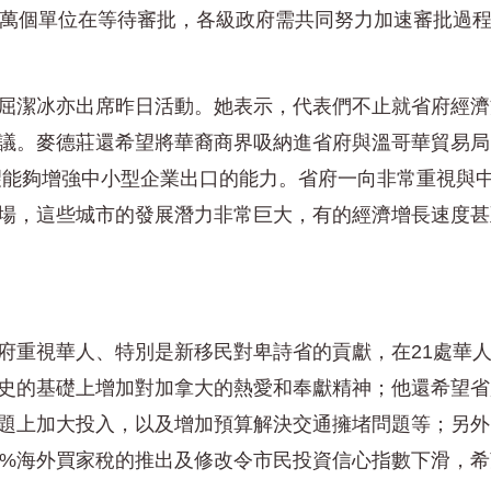
2萬個單位在等待審批，各級政府需共同努力加速審批過
屈潔冰亦出席昨日活動。她表示，代表們不止就省府經濟
議。麥德莊還希望將華裔商界吸納進省府與溫哥華貿易局
合作項目中，希望能夠增強中小型企業出口的能力。省府一向非常重視與
場，這些城市的發展潛力非常巨大，有的經濟增長速度甚
府重視華人、特別是新移民對卑詩省的貢獻，在21處華
史的基礎上增加對加拿大的熱愛和奉獻精神；他還希望省
題上加大投入，以及增加預算解決交通擁堵問題等；另外
5%海外買家稅的推出及修改令市民投資信心指數下滑，希