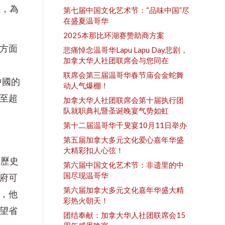
程，為
第七届中国文化艺术节：“品味中国”尽
在盛夏温哥华
2025本那比环湖赛赞助商方案
方面
悲痛悼念温哥华Lapu Lapu Day悲剧，
加拿大华人社团联席会与您同在
联席会第三届温哥华春节庙会金蛇舞
中國的
动人气爆棚！
至超
加拿大华人社团联席会第十届执行团
队就职典礼暨圣诞晚宴气势如虹
第十二届温哥华千叟宴10月11日举办
第五届加拿大多元文化爱心嘉年华盛
大精彩扣人心弦！
人歷史
第六届中国文化艺术节：非遗里的中
国尽现温哥华
府可
第六届加拿大多元文化嘉年华盛大精
，他
彩热火朝天！
望省
团结奉献：加拿大华人社团联席会15