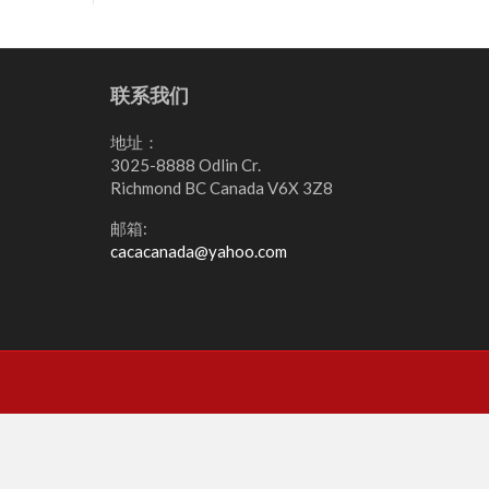
联系我们
地址：
3025-8888 Odlin Cr.
Richmond BC Canada V6X 3Z8
邮箱:
cacacanada@yahoo.com