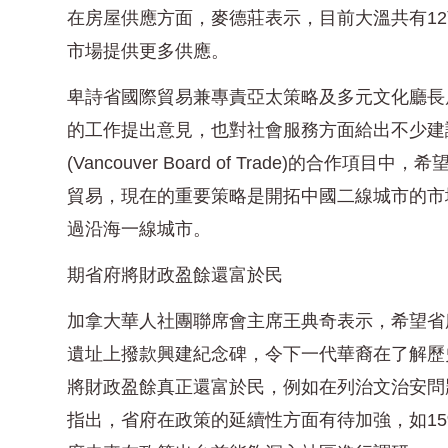
在房屋供應方面，麥德莊表示，目前大溫共有1
市場提供更多供應。
卑詩省國際貿易兼專責亞太策略及多元文化廳長
的工作提出意見，也對社會服務方面給出不少建
(Vancouver Board of Trade)的
貿易，現在的重要策略是開拓中國二線城市的市
過沿海一線城市。
期省府將財政盈餘還富於民
加拿大華人社團聯席會主席王典奇表示，希望省
遺址上撥款興建紀念碑，令下一代華裔在了解歷
將財政盈餘真正還富於民，例如在列治文治安問
指出，省府在政策的延續性方面有待加強，如1